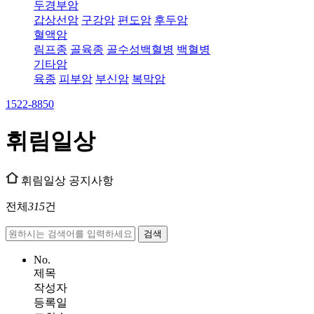
두경부암
갑상선암
구강암
편도암
후두암
혈액암
림프종
골육종
골수성백혈병
백혈병
기타암
육종
피부암
부신암
복막암
1522-8850
휘림일상
휘림일상
공지사항
전체
315
건
검색
No.
제목
작성자
등록일