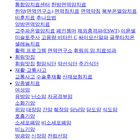
통합암치료센터
한방면역암치료
한약(면역연구소)
면역침치료
면역약침
복부온열암치료
비훈치료
추나요법
양방면역암치료
고주파온열암치료
페인젬머
체외충격파(ESWT)
이뮨셀
미슬토주사
고용량 비타민 C
싸이모신알파
글루타치온
셀레늄치료
활력 프로그램
면역연구소
휘림의 암 치료성과
휘림맛집
휘림맛집
항암식단
약선식단
주간식단
재활·교통사고
교통사고
수술후재활
산재보험치료
암종별치료
여성암
유방암
난소암
자궁경부암
소화기암
위암
대장암
간암
췌장암
담낭암
담도암
식도암
호흡기암
소세포폐암
비소세포폐암
비뇨기암
방광암
신장암
전립선암