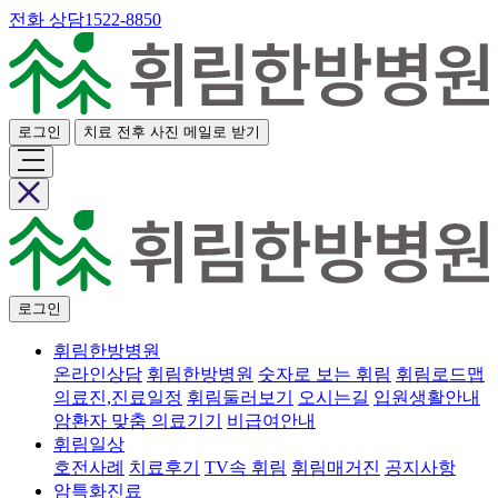
전화 상담
1522-8850
로그인
치료 전후 사진 메일로 받기
로그인
휘림한방병원
온라인상담
휘림한방병원
숫자로 보는 휘림
휘림로드맵
의료진,진료일정
휘림둘러보기
오시는길
입원생활안내
암환자 맞춤 의료기기
비급여안내
휘림일상
호전사례
치료후기
TV속 휘림
휘림매거진
공지사항
암특화진료